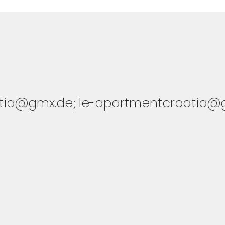
atia@gmx.de
;
le-apartmentcroatia@