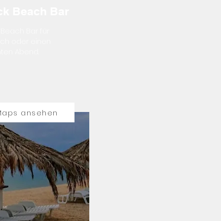
k Beach Bar
Beach Bar für
ch oder einen
ten Abend.
Maps ansehen