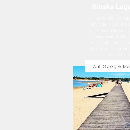
Ninska Lag
Einer der schö
Kroatiens. Beliebt 
Kleinkindern, da
Lagune ist teilwei
und bietet ein br
Wassersportarten
und Imbis
Auf Google M