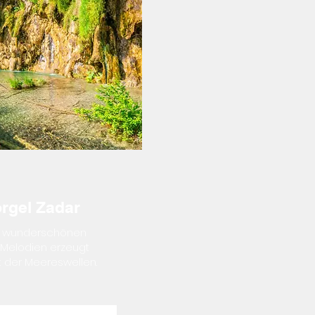
rgel Zadar
n wunderschönen
 Melodien erzeugt
t der Meereswellen.