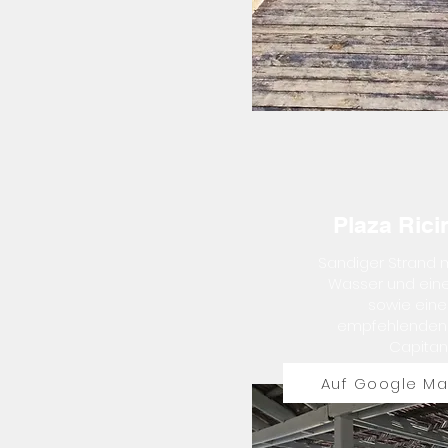
Plaza Ric
Sandiger Strand mi
Wasser und einem
sowie eine
empfehlenden
Capitan
Auf Google M