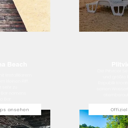
ina Beach
Plitv
Die Piitvicer S
t kristallklarem
und größte 
 kleinen Riff,
Republik Kroat
r sehr zu
seinen Wasserf
 Bar namens
atemberaub
o Bar.
aps ansehen
Offizie