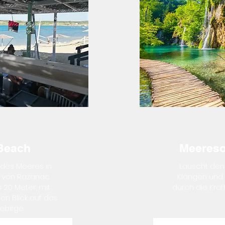
Beach
Meereso
 des Meeres in
Lauscht de
 von Razanac
Klängen und
 20 Meter, mit
durch die Kraf
en Blick auf das
ebirge.