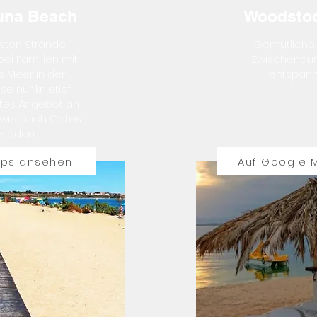
una Beach
Woodstoc
nsten Strände
Gemütliche 
bei Familien mit
Zwischendur
s Meer in der
entspann
se nur knietief
eites Angebot an
 wie auch Cafes
släden.
aps ansehen
Auf Google 