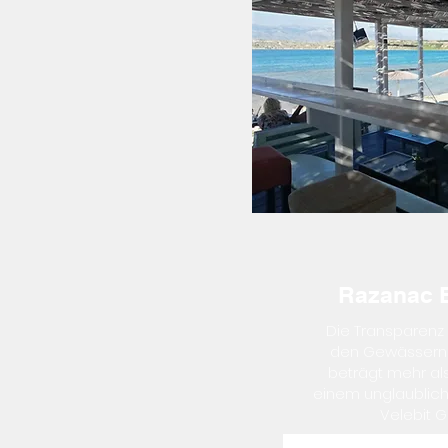
Razanac 
Die Transparenz
den Gewässern
beträgt mehr als
einem unglaublich
Velebit G