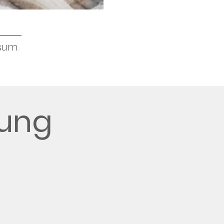
sum
ung