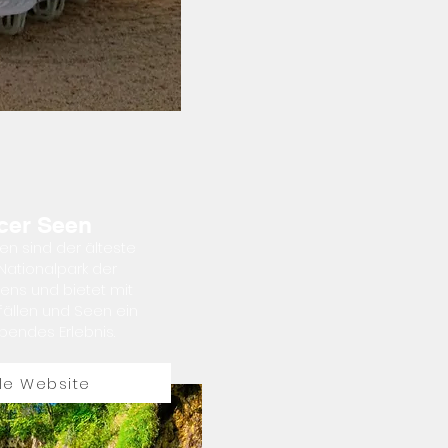
icer Seen
een sind der älteste
Nationalpark der
iens und bietet mit
ällen und Seen ein
endes Erlebnis.
lle Website